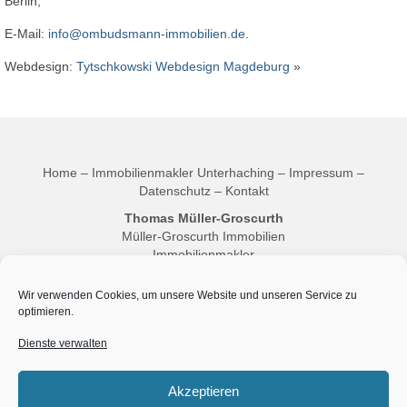
Berlin,
E-Mail:
info@ombudsmann-immobilien.de
.
Webdesign:
Tytschkowski Webdesign Magdeburg
»
Home
–
Immobilienmakler Unterhaching
–
Impressum
–
Datenschutz
–
Kontakt
Thomas Müller-Groscurth
Müller-Groscurth Immobilien
Immobilienmakler
Makler Empfehlung für München, Taufkirchen und Unterhaching
Münchener Str. 42
Wir verwenden Cookies, um unsere Website und unseren Service zu
Unterhaching, Bayern
optimieren.
82008
Dienste verwalten
Deutschland
info@mueller-groscurth-immobilien.de
+49 (0)89 / 39 29 37-62
Akzeptieren