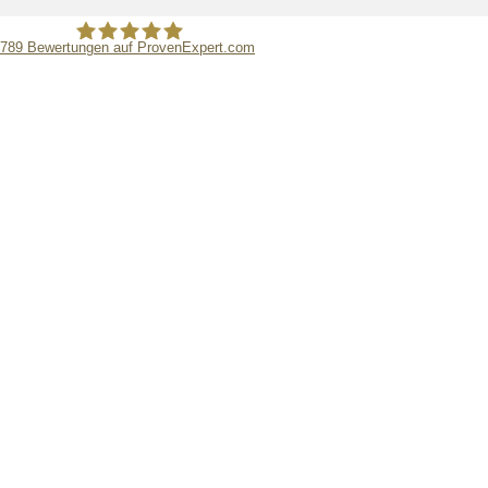
789
Bewertungen auf ProvenExpert.com
Thomas Müller-Groscurth Immobilien