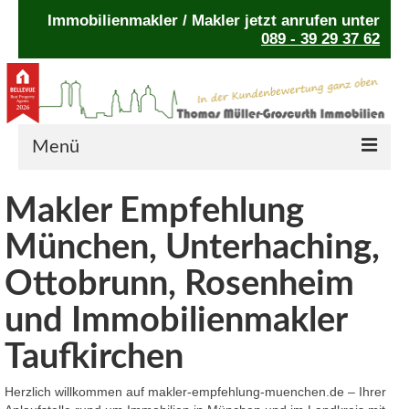
Immobilienmakler / Makler jetzt anrufen unter
089 - 39 29 37 62
Menü
Home
Makler Empfehlung
Auszeichnungen
München, Unterhaching,
Leistungsgarantie
Ottobrunn, Rosenheim
Ratgeber
und Immobilienmakler
Taufkirchen
Kontakt
Cookie-Richtlinie (EU)
Herzlich willkommen auf makler-empfehlung-muenchen.de – Ihrer