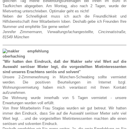
gleichen Tag meine Bewerbungsunterlagen bei Ihnen im Büro in
Taufkirchen abgegeben. Am Montag, also nach 2 Tagen, wurde der
Mietvertrag unterschrieben. Optimaler geht es nicht!
Neben der Schnelligkeit muss ich auch die Freundlichkeit und
Hilfsbereitschaft ihrer Mitarbeiterin loben. Deshalb gebe ich Freunden Ihre
Nummer und empfehle Sie gerne weiter!
Jennifer Zimmermann, Verwaltungsfachangestellte, Cincinnatistraße,
81549 München
"Wir hatten den Eindruck, daß der Makler sehr viel Wert auf die
Auswahl seriöser Mieter legt, die vorgestellten Mietinteressenten
sind unseres Erachtens seriös und solvent"
Unsere 2-Zimmerwohnung in München-Schwabing sollte vermietet
werden. Die positiven Beurteilungen im Internet bzgl.
Wohnungsvermietung haben mich veranlasst mit Ihnen Kontakt
aufzunehmen.
Die Wohnung wurde innerhalb von 5 Tagen vermietet - unsere
Erwartungen wurden voll erfüllt.
Von Ihrer Mitarbeiterin Frau Stagias wurden wir gut betreut. Wir hatten
immer den Eindruck, dass Sie auf die Auswahl seriöser Mieter sehr viel
Wert legt. …und die vorgestellten Mietinteressenten machten alle einen
seriösen und solventen Eindruck.
Deshalb empfehlen wir Sie gerne weiter. Ja, die erste Empfehlung an Sie