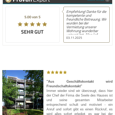
Empfehlung! Danke für die
kompetente und
5.00 von 5
freundliche Betreuung. Wir
wurden bei der
Vermietung unserer
SEHR GUT
Wohnung wunderbar
unterstützt. Alles lief
03.11.2025
reibungslos und stressfrei.
Besonders angenehm war
die freundliche Art und
dadurch das Gefühl, in
guten Händen zu sein. Das
gleiche kann ich auch über
einen Verkauf berichten,
der schon Jahre zurück
liegt. Herzlichen Dank Herr
Müller-Groscurth . Wir
werden Sie jederzeit
wieder beauftragen.
"Aus Geschäftskontakt wird
Freundschaftskontakt"
Immer wieder sind wir überzeugt, dass hier
der Chef der Firma die Seele des Hauses ist
und seine gesamten Mitarbeiter
entsprechend schult und motiviert - ein
Anruf und sofort gibt es einen Rückruf, es
wird alles sofort erledigt, es war bei der