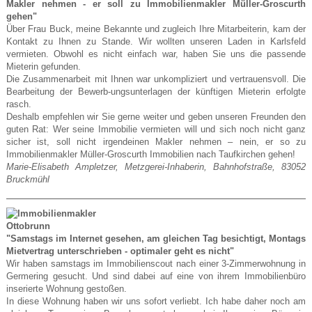
Makler nehmen - er soll zu Immobilienmakler Müller-Groscurth
gehen"
Über Frau Buck, meine Bekannte und zugleich Ihre Mitarbeiterin, kam der
Kontakt zu Ihnen zu Stande. Wir wollten unseren Laden in Karlsfeld
vermieten. Obwohl es nicht einfach war, haben Sie uns die passende
Mieterin gefunden.
Die Zusammenarbeit mit Ihnen war unkompliziert und vertrauensvoll. Die
Bearbeitung der Bewerb-ungsunterlagen der künftigen Mieterin erfolgte
rasch.
Deshalb empfehlen wir Sie gerne weiter und geben unseren Freunden den
guten Rat: Wer seine Immobilie vermieten will und sich noch nicht ganz
sicher ist, soll nicht irgendeinen Makler nehmen – nein, er so zu
Immobilienmakler Müller-Groscurth Immobilien nach Taufkirchen gehen!
Marie-Elisabeth Ampletzer, Metzgerei-Inhaberin, Bahnhofstraße, 83052
Bruckmühl
"Samstags im Internet gesehen, am gleichen Tag besichtigt, Montags
Mietvertrag unterschrieben - optimaler geht es nicht"
Wir haben samstags im Immobilienscout nach einer 3-Zimmerwohnung in
Germering gesucht. Und sind dabei auf eine von ihrem Immobilienbüro
inserierte Wohnung gestoßen.
In diese Wohnung haben wir uns sofort verliebt. Ich habe daher noch am