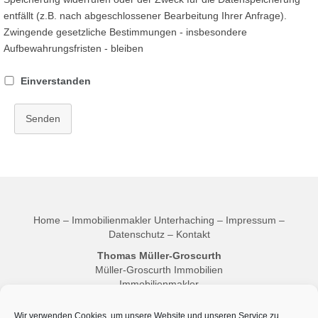
entfällt (z.B. nach abgeschlossener Bearbeitung Ihrer Anfrage).
Zwingende gesetzliche Bestimmungen - insbesondere
Aufbewahrungsfristen - bleiben
Einverstanden
Senden
Home
–
Immobilienmakler Unterhaching
–
Impressum
–
Datenschutz
–
Kontakt
Thomas Müller-Groscurth
Müller-Groscurth Immobilien
Immobilienmakler
Makler Empfehlung für München, Taufkirchen und Unterhaching
Münchener Str. 42
Wir verwenden Cookies, um unsere Website und unseren Service zu